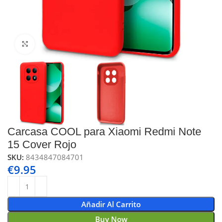
Click to enlarge
Carcasa COOL para Xiaomi Redmi Note
15 Cover Rojo
SKU:
8434847084701
€
9.95
Añadir Al Carrito
Buy Now