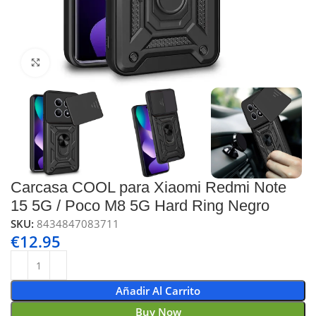
Click to enlarge
Carcasa COOL para Xiaomi Redmi Note
15 5G / Poco M8 5G Hard Ring Negro
SKU:
8434847083711
€
12.95
Añadir Al Carrito
Buy Now