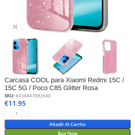
Click to enlarge
Carcasa COOL para Xiaomi Redmi 15C /
15C 5G / Poco C85 Glitter Rosa
SKU:
8434847082646
€
11.95
Añadir Al Carrito
Buy Now