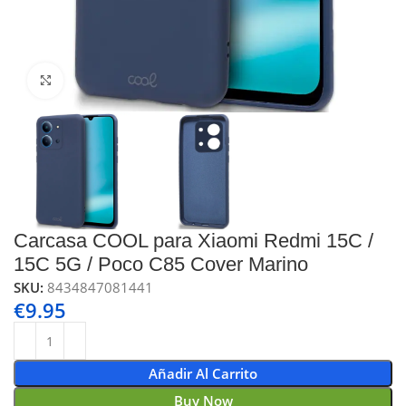
Click to enlarge
Carcasa COOL para Xiaomi Redmi 15C /
15C 5G / Poco C85 Cover Marino
SKU:
8434847081441
€
9.95
Añadir Al Carrito
Buy Now