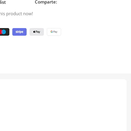
Comparte:
ist
his product now!