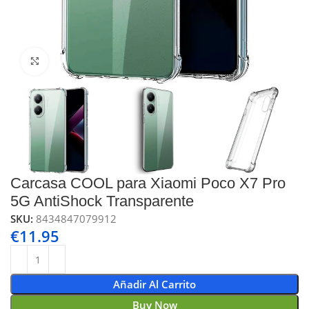
Click to enlarge
Carcasa COOL para Xiaomi Poco X7 Pro
5G AntiShock Transparente
SKU:
8434847079912
€
11.95
Añadir Al Carrito
Buy Now