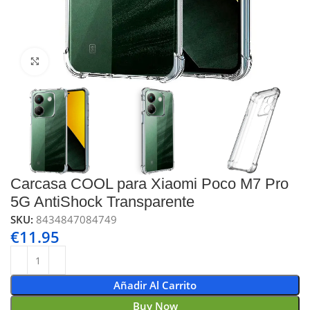
Click to enlarge
Carcasa COOL para Xiaomi Poco M7 Pro
5G AntiShock Transparente
SKU:
8434847084749
€
11.95
Añadir Al Carrito
Buy Now