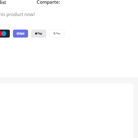
Comparte:
ist
his product now!