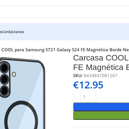
s
Contáctanos
 COOL para Samsung S721 Galaxy S24 FE Magnética Borde Ne
Carcasa COOL
FE Magnética 
SKU:
8434847081267
€
12.95