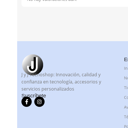
E
In
J y J Tecnoshop: Innovación, calidad y
N
confianza en tecnología, accesorios y
T
servicios personalizados
Suscríbete
C
Av
Té
Po