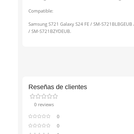
Compatible:
Samsung S721 Galaxy S24 FE / SM-S721BLBGEU
/ SM-S721BZYDEUB.
Reseñas de clientes
0 reviews
0
0