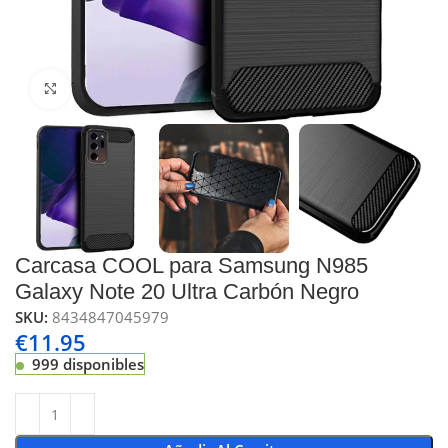
Click to enlarge
Carcasa COOL para Samsung N985
Galaxy Note 20 Ultra Carbón Negro
SKU:
8434847045979
€
11.95
999 disponibles