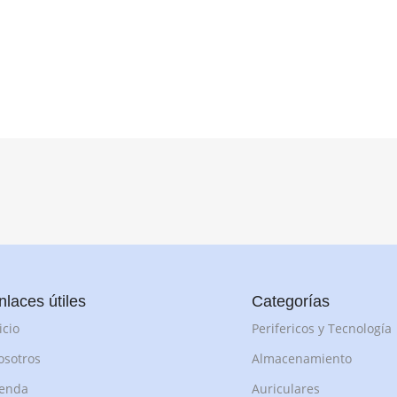
nlaces útiles
Categorías
icio
Perifericos y Tecnología
osotros
Almacenamiento
ienda
Auriculares