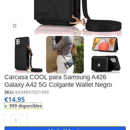
Click to enlarge
Carcasa COOL para Samsung A426
Galaxy A42 5G Colgante Wallet Negro
SKU:
8434847051499
€
14.95
999 disponibles