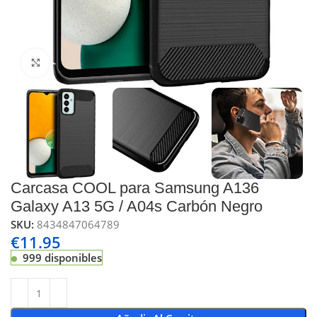
Click to enlarge
Carcasa COOL para Samsung A136
Galaxy A13 5G / A04s Carbón Negro
SKU:
8434847064789
€
11.95
999 disponibles