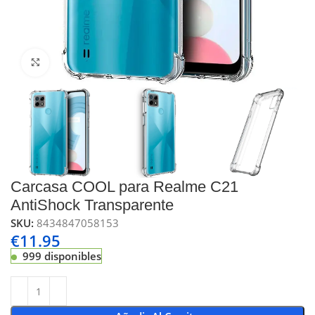
Click to enlarge
Carcasa COOL para Realme C21
AntiShock Transparente
SKU:
8434847058153
€
11.95
999 disponibles