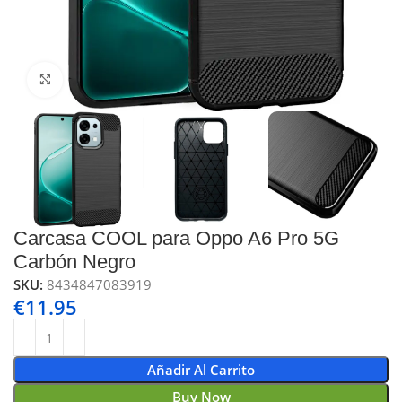
Click to enlarge
Carcasa COOL para Oppo A6 Pro 5G
Carbón Negro
SKU:
8434847083919
€
11.95
Añadir Al Carrito
Buy Now