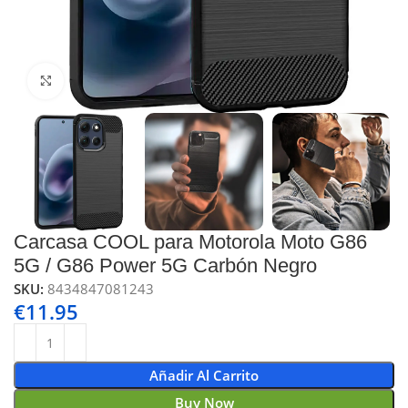
Click to enlarge
Carcasa COOL para Motorola Moto G86
5G / G86 Power 5G Carbón Negro
SKU:
8434847081243
€
11.95
Añadir Al Carrito
Buy Now