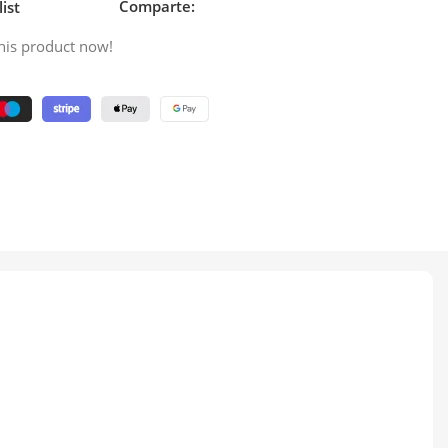
Comparte:
ist
his product now!