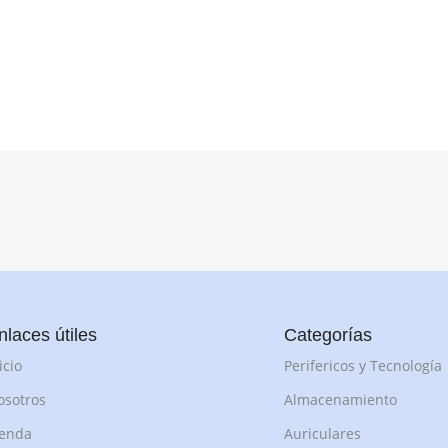
nlaces útiles
Categorías
icio
Perifericos y Tecnología
osotros
Almacenamiento
ienda
Auriculares