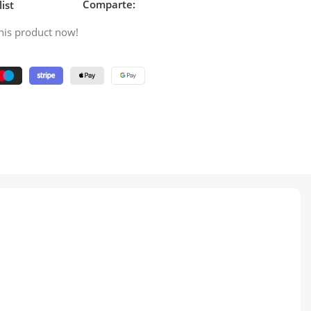
Comparte:
ist
his product now!