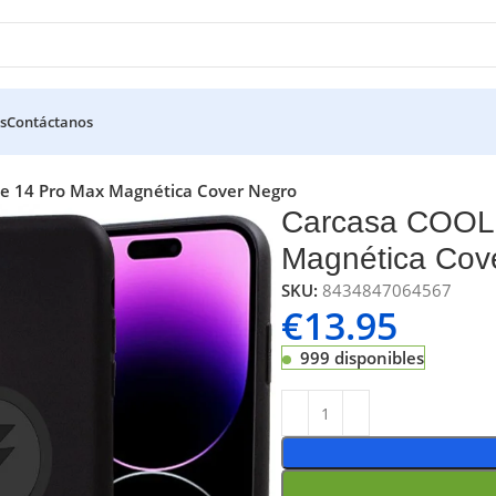
s
Contáctanos
e 14 Pro Max Magnética Cover Negro
Carcasa COOL 
Magnética Cov
SKU:
8434847064567
€
13.95
999 disponibles