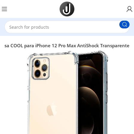
casa COOL para iPhone 12 Pro Max AntiShock Transparente