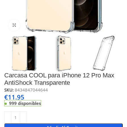
Click to enlarge
Carcasa COOL para iPhone 12 Pro Max
AntiShock Transparente
SKU:
8434847044644
€
11.95
999 disponibles