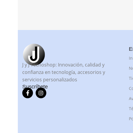
E
In
J y J Tecnoshop: Innovación, calidad y
N
confianza en tecnología, accesorios y
T
servicios personalizados
Suscríbete
C
Av
Té
Po