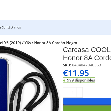
s
Contáctanos
i Y6 (2019) / Y6s / Honor 8A Cordón Negro
Carcasa COOL p
Honor 8A Cord
SKU:
8434847040363
€
11.95
999 disponibles