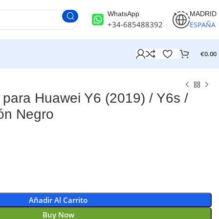
WhatsApp
MADRID
+34-685488392
ESPAÑA
€
0.00
ara Huawei Y6 (2019) / Y6s /
ón Negro
Añadir Al Carrito
Buy Now