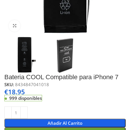
Click to enlarge
Bateria COOL Compatible para iPhone 7
SKU:
8434847041018
€
18.95
999 disponibles
Añadir Al Carrito