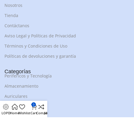
Nosotros
Tienda
Contáctanos
Aviso Legal y Políticas de Privacidad
Términos y Condiciones de Uso
Políticas de devoluciones y garantía
Categorías
Perifericos y Tecnología
Almacenamiento
Auriculares
0
Altavoces Música
LOPD
Home
Wishlist
Cart
Compare
My account
Funda Móviles
Smartwatches